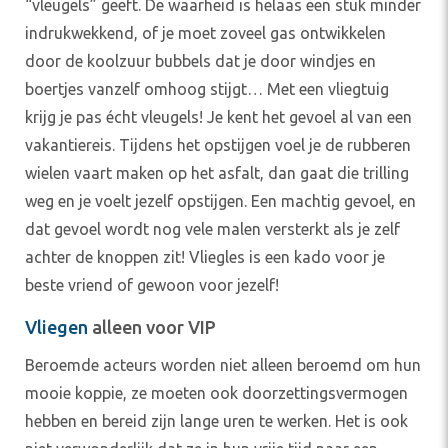
“vleugels” geeft. De waarheid is helaas een stuk minder
indrukwekkend, of je moet zoveel gas ontwikkelen
door de koolzuur bubbels dat je door
windjes
en
boertjes vanzelf omhoog stijgt… Met een vliegtuig
krijg je pas
écht
vleugels! Je kent het gevoel al van een
vakantiereis. Tijdens het opstijgen voel je de rubberen
wielen vaart maken op het asfalt, dan gaat die trilling
weg en je voelt jezelf opstijgen. Een machtig gevoel, en
dat gevoel wordt nog vele malen versterkt als je zelf
achter de knoppen zit! Vliegles is een
kado
voor je
beste vriend of gewoon voor jezelf!
Vliegen
alleen voor VIP
Beroemde acteurs worden niet alleen beroemd om hun
mooie
koppie
, ze moeten ook doorzettingsvermogen
hebben en bereid zijn lange uren te werken. Het is ook