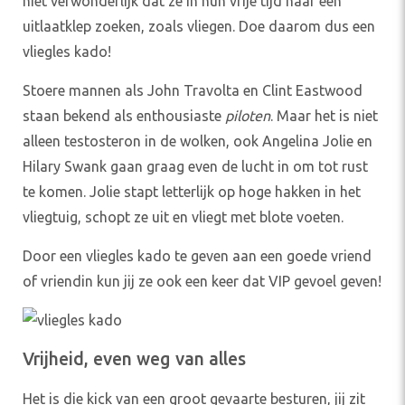
niet verwonderlijk dat ze in hun vrije tijd naar een
uitlaatklep zoeken, zoals vliegen. Doe daarom dus een
vliegles
kado
!
Stoere mannen als John
Travolta
en
Clint
Eastwood
staan bekend als enthousiaste
piloten
. Maar het is niet
alleen testosteron in de wolken, ook
Angelina
Jolie
en
Hilary
Swank
gaan graag even de lucht in om tot rust
te komen.
Jolie
stapt letterlijk op hoge hakken in het
vliegtuig, schopt ze uit en vliegt met blote voeten.
Door een vliegles
kado
te geven aan een goede vriend
of vriendin kun jij ze ook een keer dat VIP gevoel geven!
Vrijheid, even weg van alles
Het is die kick van een groot gevaarte besturen, jij zit