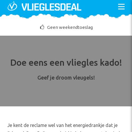
Skip
to
content
Geen weekendtoeslag
Doe eens een vliegles kado!
Geef je droom vleugels!
Je kent de reclame wel van het
energiedrankje
dat je