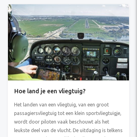
het PPL vanwege de lichtere eisen. Kosten LAPL:
vanaf ongeveer 8.000,- (afhankelijk van de
vliegschool, gemiddeld 10.000,-) Kosten PPL:
vanaf […]
Hoe land je een vliegtuig?
Het landen van een vliegtuig, van een groot
passagiersvliegtuig tot een klein sportvliegtuigje,
wordt door piloten vaak beschouwt als het
leukste deel van de vlucht. De uitdaging is telkens